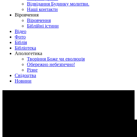
Відвідання Будинку молитви.
Наші контакти
Віровчення
Віровчення
Біблійні істини
Відео
Фото
Біблія
Бібліотека
Апологетика
Творіння Боже чи еволюція
Обережно небезпечно!
Різне
Свідоцтва
Новини
Ранкове служіння м.Лебедин
07 квітня 2019р