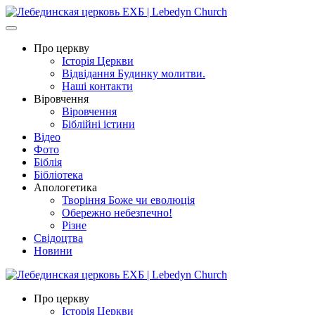
Про церкву
Історія Церкви
Відвідання Будинку молитви.
Наші контакти
Віровчення
Віровчення
Біблійні істини
Відео
Фото
Біблія
Бібліотека
Апологетика
Творіння Боже чи еволюція
Обережно небезпечно!
Різне
Свідоцтва
Новини
Про церкву
Історія Церкви