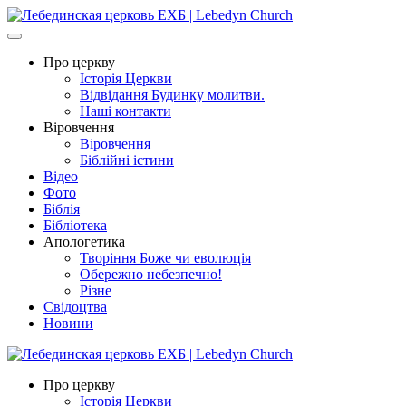
Про церкву
Історія Церкви
Відвідання Будинку молитви.
Наші контакти
Віровчення
Віровчення
Біблійні істини
Відео
Фото
Біблія
Бібліотека
Апологетика
Творіння Боже чи еволюція
Обережно небезпечно!
Різне
Свідоцтва
Новини
Про церкву
Історія Церкви