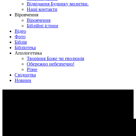
Відвідання Будинку молитви.
Наші контакти
Віровчення
Віровчення
Біблійні істини
Відео
Фото
Біблія
Бібліотека
Апологетика
Творіння Боже чи еволюція
Обережно небезпечно!
Різне
Свідоцтва
Новини
Ранкове служіння м.Лебедин
19 січня 2022р