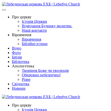
Про церкву
Історія Церкви
Відвідання Будинку молитви.
Наші контакти
Віровчення
Віровчення
Біблійні істини
Відео
Фото
Біблія
Бібліотека
Апологетика
Творіння Боже чи еволюція
Обережно небезпечно!
Різне
Свідоцтва
Новини
Про церкву
Історія Церкви