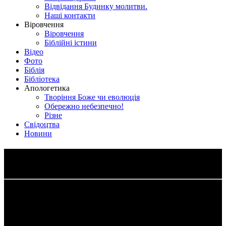
Відвідання Будинку молитви.
Наші контакти
Віровчення
Віровчення
Біблійні істини
Відео
Фото
Біблія
Бібліотека
Апологетика
Творіння Боже чи еволюція
Обережно небезпечно!
Різне
Свідоцтва
Новини
Про Біблію
Біблія (грец. Βιβλία – мн. Ч. Від βιβλίον – «книга», грец.
Βύβλος – папірус, вироблявся в місті Бібл) – канонічне
зібрання текстів, що вважаються священними в християнстві.
Православні і католицькі тексти Біблії відрізняються від