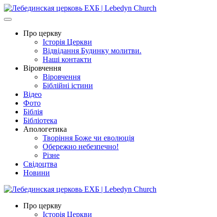
Про церкву
Історія Церкви
Відвідання Будинку молитви.
Наші контакти
Віровчення
Віровчення
Біблійні істини
Відео
Фото
Біблія
Бібліотека
Апологетика
Творіння Боже чи еволюція
Обережно небезпечно!
Різне
Свідоцтва
Новини
Про церкву
Історія Церкви