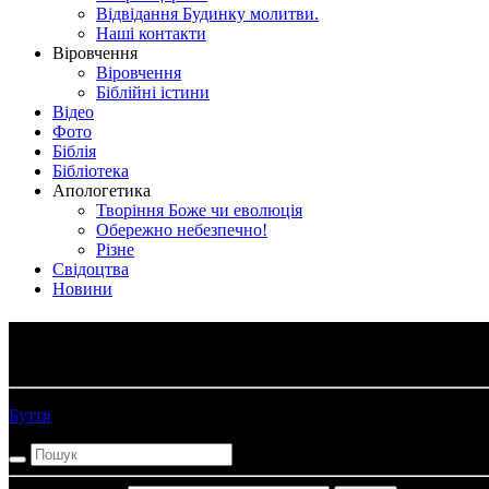
Відвідання Будинку молитви.
Наші контакти
Віровчення
Віровчення
Біблійні істини
Відео
Фото
Біблія
Бібліотека
Апологетика
Творіння Боже чи еволюція
Обережно небезпечно!
Різне
Свідоцтва
Новини
Аудио Біблія
Буття