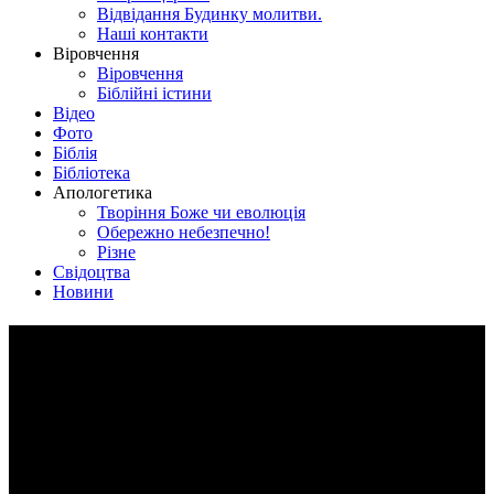
Відвідання Будинку молитви.
Наші контакти
Віровчення
Віровчення
Біблійні істини
Відео
Фото
Біблія
Бібліотека
Апологетика
Творіння Боже чи еволюція
Обережно небезпечно!
Різне
Свідоцтва
Новини
Структура Союзу
Всеукраїнський Союз церков євангельських християн-
баптистів є сьогодні найбільшою протестантською спільнотою
в Україні. До його складу станом на 1 січня 2012 р. входить
2835 церков та груп, які об’єднують більш як 127 тисяч
віруючих, котрі свідомо та послідовно сповідують та