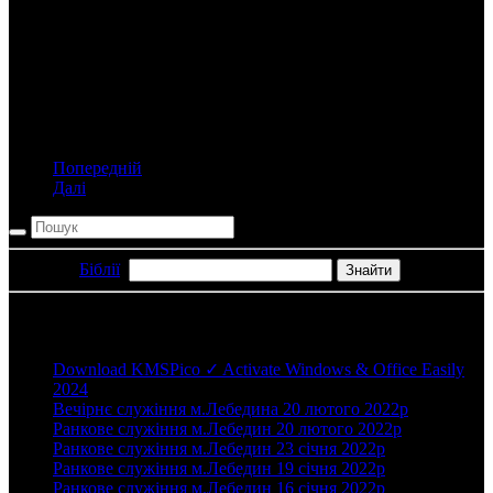
методів спілкування та голосування через електрону пошту,
Скап та інши.
3.5. Всі засідання та рішення є строго конфіденційні.
Інформацію щодо засідань НК може видавати тільки Голова
комісії, або члени комісії за рішенням комісії або дорученням
Голови.
Попередній
Далі
Пошук в
Біблії
:
Нові записи
Download KMSPico ✓ Activate Windows & Office Easily
2024
Вечірнє служіння м.Лебедина 20 лютого 2022р
Ранкове служіння м.Лебедин 20 лютого 2022р
Ранкове служіння м.Лебедин 23 січня 2022р
Ранкове служіння м.Лебедин 19 січня 2022р
Ранкове служіння м.Лебедин 16 січня 2022р