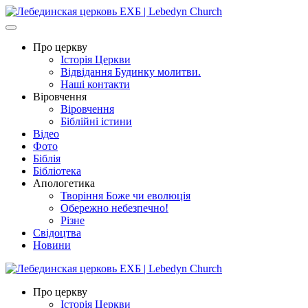
Про церкву
Історія Церкви
Відвідання Будинку молитви.
Наші контакти
Віровчення
Віровчення
Біблійні істини
Відео
Фото
Біблія
Бібліотека
Апологетика
Творіння Боже чи еволюція
Обережно небезпечно!
Різне
Свідоцтва
Новини
Про церкву
Історія Церкви