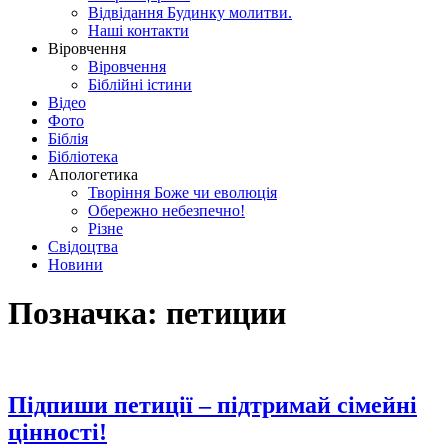
Відвідання Будинку молитви.
Наші контакти
Віровчення
Віровчення
Біблійні істини
Відео
Фото
Біблія
Бібліотека
Апологетика
Творіння Боже чи еволюція
Обережно небезпечно!
Різне
Свідоцтва
Новини
Позначка:
петиции
Підпиши петиції – підтримай сімейні
цінності!