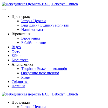
Про церкву
Історія Церкви
Відвідання Будинку молитви.
Наші контакти
Віровчення
Віровчення
Біблійні істини
Відео
Фото
Біблія
Бібліотека
Апологетика
Творіння Боже чи еволюція
Обережно небезпечно!
Різне
Свідоцтва
Новини
Про церкву
Історія Церкви