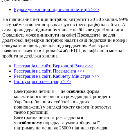
Будьте уважні при підписанні петицій >>>
На підписання петицій потрібно витратити 20-30 хвилин. 99%
часу займе створення трьох акаунтів (реєстрація) на сайтах. А
сама процедура підписання триває не більше однієї хвилини.
Складність може виникнути на сайті Президента, де для
додаткової перевірки потрібно надати свій податковий номер і
очікувати до двох днів для підтвердження. Але в разі
наявності акаунта в Приват24 або ЕЦП, верифікацію можна
зробити за декілька хвилин.
Реєстрація на сайті Верховної Ради >>>
Реєстрація на сайті Президента >>>
Реєстрація на сайті Кабінету Міністрів >>>
Інструкція по реєстрації >>>
Електронна петиція — це
особлива
форма
колективного звернення громадян до Президента
України (або інших суб’єктів владних
повноважень) у вигляді тексту скарги (протесту)
та/або пропозиції.
Електронна петиція розглядається
у
особливому
порядку за умови збору на її
підтримку не менш як 25000 підписів громадян