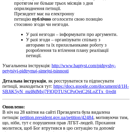
протягом не більше трьох місяців з дня
оприлюднення петиції.
Президент має на електронну
петицію
публічно
оголосити свою позицію
стосовно згоди чи незгоди.
У разі незгоди – інформувати про аргументи.
У разі згоди – організувати спільну з
авторами та їх прихильниками роботу з
розроблення та втілення плану реалізації
петиції.
Узагальнена інструкція:
http://www.baptyst.com/pidpyshy-
petytsiyi-pidtrymaj-simejni-tsinnosti
Детальна інструкція
, як реєструватися та підписувати
петиції, знаходиться тут:
https://docs.google.com/document/d/1H-
SBJiK5yN_mzl8dMxj7FlQDTUSCPoOeiC26LoZTx_0/edit
Оновлено:
В ніч на 28 квітня на сайті Президента була видалена
петиція:
petition.president.gov.ua/petition/42484
, мотивуючи тим,
що, ніби, тут є порушення прав ЛГБТ-людей. Прохання
молитися, щоб Бог втрутився в цю ситуацію та допоміг