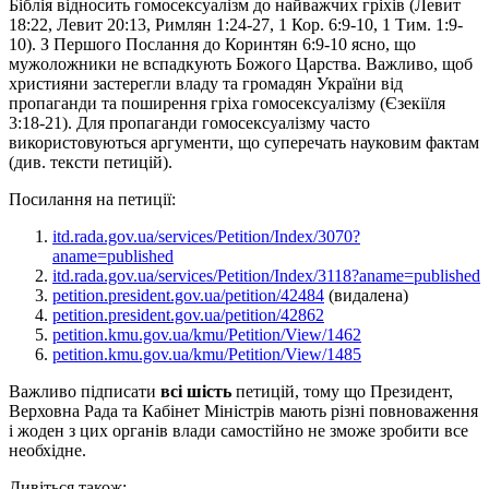
Біблія відносить гомосексуалізм до найважчих гріхів (Левит
18:22, Левит 20:13, Римлян 1:24-27, 1 Кор. 6:9-10, 1 Тим. 1:9-
10). З Першого Послання до Коринтян 6:9-10 ясно, що
мужоложники не вспадкують Божого Царства. Важливо, щоб
християни застерегли владу та громадян України від
пропаганди та поширення гріха гомосексуалізму (Єзекіїля
3:18-21). Для пропаганди гомосексуалізму часто
використовуються аргументи, що суперечать науковим фактам
(див. тексти петицій).
Посилання на петиції:
itd.rada.gov.ua/services/Petition/Index/3070?
aname=published
itd.rada.gov.ua/services/Petition/Index/3118?aname=published
petition.president.gov.ua/petition/42484
(видалена)
petition.president.gov.ua/petition/42862
petition.kmu.gov.ua/kmu/Petition/View/1462
petition.kmu.gov.ua/kmu/Petition/View/1485
Важливо підписати
всі
шість
петицій, тому що Президент,
Верховна Рада та Кабінет Міністрів мають різні повноваження
і жоден з цих органів влади самостійно не зможе зробити все
необхідне.
Дивіться також: