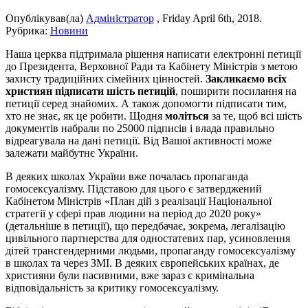
Опублікував(ла)
Адміністратор
,
Friday April 6th, 2018
.
Рубрика:
Новини
Наша церква підтримала рішення написати електронні петиції
до Президента, Верховної Ради та Кабінету Міністрів з метою
захисту традиційних сімейних цінностей.
Закликаємо всіх
християн підписати шість петицій
, поширити посилання на
петиції серед знайомих. А також допомогти підписати тим,
хто не знає, як це робити. Щодня
моліться
за те, щоб всі шість
документів набрали по 25000 підписів і влада правильно
відреагувала на дані петиції. Від Вашої активності може
залежати майбутнє України.
В деяких школах України вже почалась пропаганда
гомосексуалізму. Підставою для цього є затверджений
Кабінетом Міністрів «План дій з реалізації Національної
стратегії у сфері прав людини на період до 2020 року»
(детальніше в петиції), що передбачає, зокрема, легалізацію
цивільного партнерства для одностатевих пар, усиновлення
дітей трансгендерними людьми, пропаганду гомосексуалізму
в школах та через ЗМІ. В деяких європейських країнах, де
християни були пасивними, вже зараз є кримінальна
відповідальність за критику гомосексуалізму.